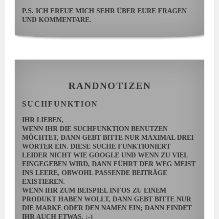
P.S. ICH FREUE MICH SEHR ÜBER EURE FRAGEN
UND KOMMENTARE.
RANDNOTIZEN
SUCHFUNKTION
IHR LIEBEN,
WENN IHR DIE SUCHFUNKTION BENUTZEN
MÖCHTET, DANN GEBT BITTE NUR MAXIMAL DREI
WÖRTER EIN. DIESE SUCHE FUNKTIONIERT
LEIDER NICHT WIE GOOGLE UND WENN ZU VIEL
EINGEGEBEN WIRD, DANN FÜHRT DER WEG MEIST
INS LEERE, OBWOHL PASSENDE BEITRÄGE
EXISTIEREN.
WENN IHR ZUM BEISPIEL INFOS ZU EINEM
PRODUKT HABEN WOLLT, DANN GEBT BITTE NUR
DIE MARKE ODER DEN NAMEN EIN; DANN FINDET
IHR AUCH ETWAS. ;-)