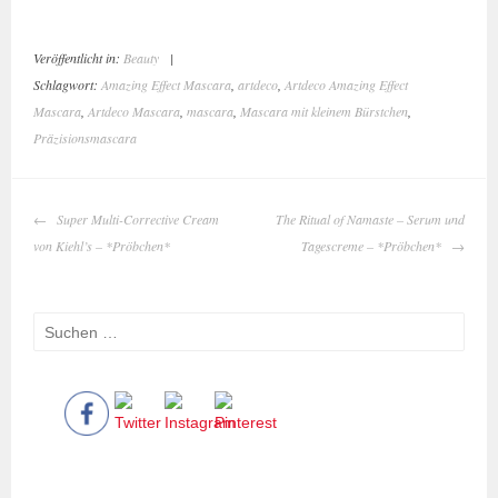
Veröffentlicht in:
Beauty
|
Schlagwort:
Amazing Effect Mascara
,
artdeco
,
Artdeco Amazing Effect
Mascara
,
Artdeco Mascara
,
mascara
,
Mascara mit kleinem Bürstchen
,
Präzisionsmascara
BEITRAGS-
Super Multi-Corrective Cream
The Ritual of Namaste – Serum und
NAVIGATION
von Kiehl’s – *Pröbchen*
Tagescreme – *Pröbchen*
Suchen
Save
nach: