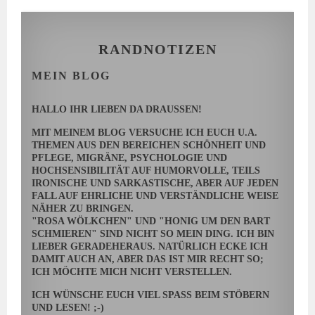
RANDNOTIZEN
MEIN BLOG
HALLO IHR LIEBEN DA DRAUSSEN!
MIT MEINEM BLOG VERSUCHE ICH EUCH U.A.
THEMEN AUS DEN BEREICHEN SCHÖNHEIT UND
PFLEGE, MIGRÄNE, PSYCHOLOGIE UND
HOCHSENSIBILITÄT AUF HUMORVOLLE, TEILS
IRONISCHE UND SARKASTISCHE, ABER AUF JEDEN
FALL AUF EHRLICHE UND VERSTÄNDLICHE WEISE
NÄHER ZU BRINGEN.
"ROSA WÖLKCHEN" UND "HONIG UM DEN BART
SCHMIEREN" SIND NICHT SO MEIN DING. ICH BIN
LIEBER GERADEHERAUS. NATÜRLICH ECKE ICH
DAMIT AUCH AN, ABER DAS IST MIR RECHT SO;
ICH MÖCHTE MICH NICHT VERSTELLEN.
ICH WÜNSCHE EUCH VIEL SPASS BEIM STÖBERN U
ND LESEN! ;-)