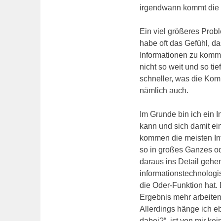
irgendwann kommt die 
Ein viel größeres Prob
habe oft das Gefühl, d
Informationen zu komme
nicht so weit und so t
schneller, was die Komm
nämlich auch.
Im Grunde bin ich ein 
kann und sich damit ei
kommen die meisten Inf
so in großes Ganzes od
daraus ins Detail gehe
informationstechnologi
die Oder-Funktion hat. 
Ergebnis mehr arbeite
Allerdings hänge ich eb
dabei?“, ist von mir kei