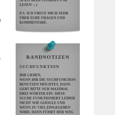
SPASS BEIM STÖBERN UND L
ESEN! ;-)
P.S. ICH FREUE MICH SEHR
ÜBER EURE FRAGEN UND
t
KOMMENTARE.
RANDNOTIZEN
,
SUCHFUNKTION
IHR LIEBEN,
WENN IHR DIE SUCHFUNKTION
BENUTZEN MÖCHTET, DANN
GEBT BITTE NUR MAXIMAL
DREI WÖRTER EIN. DIESE
SUCHE FUNKTIONIERT LEIDER
NICHT WIE GOOGLE UND
WENN ZU VIEL EINGEGEBEN
WIRD, DANN FÜHRT DER WEG