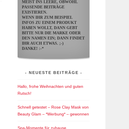
MEIST INS LEERE, OBWOHL
PASSENDE BEITRÄGE
EXISTIEREN.
WENN IHR ZUM BEISPIEL
INFOS ZU EINEM PRODUKT
HABEN WOLLT, DANN GEBT
BITTE NUR DIE MARKE ODER
DEN NAMEN EIN; DANN FINDET
IHR AUCH ETWAS. ;-)
DANKE! :-*
NEUESTE BEITRÄGE
Hallo, frohe Weihnachten und guten
Rutsch!
Schnell getestet – Rose Clay Mask von
Beauty Glam – *Werbung* – gewonnen
Spa-Momente für zuhause