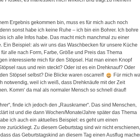
inem Ergebnis gekommen bin, muss es für mich auch noch
 denn sonst habe ich keine Ruhe – ich bin ein Bohrer. Ich bohre
 bis ich alle Infos habe. Das macht mich manchmal zu einer
 Ein Beispiel: als wir uns das Waschbecken für unsere Küche
 für alle nach Form, Farbe, Größe und Preis das Thema
gen interessierte mich für den Stöpsel. Hat man einen Knopf
töpsel raus und rein steckt? Oder ist es ein Drehknauf? Oder
den Stöpsel selbst? Die Blicke waren oscarreif!
Für mich wa
h notwendig, weil ich weiß, dass Drehknäufe mit der Zeit
n. Komm‘ da mal als normaler Mensch so schnell drauf!
hrer“, finde ich jedoch den „Rauskramer“. Das sind Menschen,
geklärt ist und die dann Wochen/Monate/Jahre später das Thema
habe ich auch ein aktuelles Beispiel: es geht um einen
hre zurückliegt. Zu diesem Geburtstag sind wir nicht erschienen
en, dass das Geburtstagskind an diesem Tag einen Ausflug mache