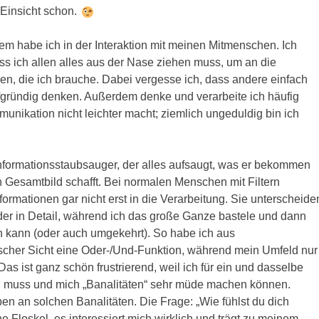
Einsicht schon.
lem habe ich in der Interaktion mit meinen Mitmenschen. Ich
ass ich allen alles aus der Nase ziehen muss, um an die
n, die ich brauche. Dabei vergesse ich, dass andere einfach
iefgründig denken. Außerdem denke und verarbeite ich häufig
unikation nicht leichter macht; ziemlich ungeduldig bin ich
Informationsstaubsauger, der alles aufsaugt, was er bekommen
n Gesamtbild schafft. Bei normalen Menschen mit Filtern
ormationen gar nicht erst in die Verarbeitung. Sie unterscheide
er in Detail, während ich das große Ganze bastele und dann
n kann (oder auch umgekehrt). So habe ich aus
scher Sicht eine Oder-/Und-Funktion, während mein Umfeld nur
Das ist ganz schön frustrierend, weil ich für ein und dasselbe
n muss und mich „Banalitäten“ sehr müde machen können.
en an solchen Banalitäten. Die Frage: „Wie fühlst du dich
ne Floskel, es interessiert mich wirklich und trägt zu meinem