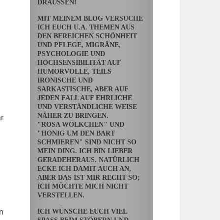
DRAUSSEN!
MIT MEINEM BLOG VERSUCHE
ICH EUCH U.A. THEMEN AUS
DEN BEREICHEN SCHÖNHEIT
UND PFLEGE, MIGRÄNE,
PSYCHOLOGIE UND
HOCHSENSIBILITÄT AUF
HUMORVOLLE, TEILS
IRONISCHE UND
SARKASTISCHE, ABER AUF
JEDEN FALL AUF EHRLICHE
UND VERSTÄNDLICHE WEISE
NÄHER ZU BRINGEN.
r
"ROSA WÖLKCHEN" UND
"HONIG UM DEN BART
SCHMIEREN" SIND NICHT SO
MEIN DING. ICH BIN LIEBER
GERADEHERAUS. NATÜRLICH
ECKE ICH DAMIT AUCH AN,
ABER DAS IST MIR RECHT SO;
ICH MÖCHTE MICH NICHT
VERSTELLEN.
,
ICH WÜNSCHE EUCH VIEL
n