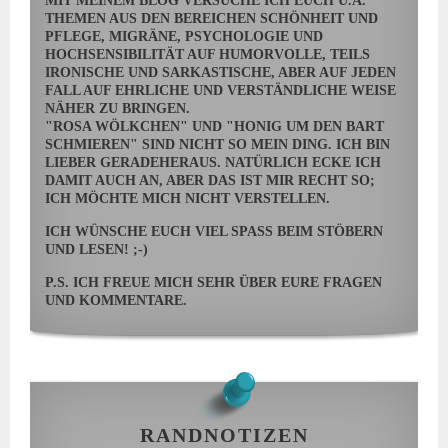
MIT MEINEM BLOG VERSUCHE ICH EUCH U.A.
THEMEN AUS DEN BEREICHEN SCHÖNHEIT UND
PFLEGE, MIGRÄNE, PSYCHOLOGIE UND
HOCHSENSIBILITÄT AUF HUMORVOLLE, TEILS
IRONISCHE UND SARKASTISCHE, ABER AUF JEDEN
FALL AUF EHRLICHE UND VERSTÄNDLICHE WEISE
NÄHER ZU BRINGEN.
"ROSA WÖLKCHEN" UND "HONIG UM DEN BART
SCHMIEREN" SIND NICHT SO MEIN DING. ICH BIN
LIEBER GERADEHERAUS. NATÜRLICH ECKE ICH
DAMIT AUCH AN, ABER DAS IST MIR RECHT SO;
ICH MÖCHTE MICH NICHT VERSTELLEN.
ICH WÜNSCHE EUCH VIEL SPASS BEIM STÖBERN U
ND LESEN! ;-)
P.S. ICH FREUE MICH SEHR ÜBER EURE FRAGEN
UND KOMMENTARE.
RANDNOTIZEN