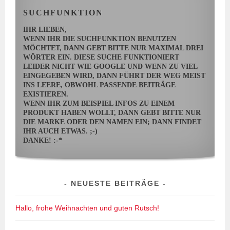
SUCHFUNKTION
IHR LIEBEN,
WENN IHR DIE SUCHFUNKTION BENUTZEN
MÖCHTET, DANN GEBT BITTE NUR MAXIMAL DREI
WÖRTER EIN. DIESE SUCHE FUNKTIONIERT
LEIDER NICHT WIE GOOGLE UND WENN ZU VIEL
EINGEGEBEN WIRD, DANN FÜHRT DER WEG MEIST
INS LEERE, OBWOHL PASSENDE BEITRÄGE
EXISTIEREN.
WENN IHR ZUM BEISPIEL INFOS ZU EINEM
PRODUKT HABEN WOLLT, DANN GEBT BITTE NUR
DIE MARKE ODER DEN NAMEN EIN; DANN FINDET
IHR AUCH ETWAS. ;-)
DANKE! :-*
NEUESTE BEITRÄGE
Hallo, frohe Weihnachten und guten Rutsch!