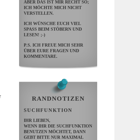
ABER DAS IST MIR RECHT SO;
ICH MÖCHTE MICH NICHT
VERSTELLEN.
ICH WÜNSCHE EUCH VIEL
SPASS BEIM STÖBERN UND L
ESEN! ;-)
P.S. ICH FREUE MICH SEHR
ÜBER EURE FRAGEN UND
KOMMENTARE.
r
RANDNOTIZEN
SUCHFUNKTION
IHR LIEBEN,
WENN IHR DIE SUCHFUNKTION
BENUTZEN MÖCHTET, DANN
GEBT BITTE NUR MAXIMAL