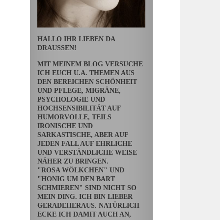
HALLO IHR LIEBEN DA
DRAUSSEN!
MIT MEINEM BLOG VERSUCHE
ICH EUCH U.A. THEMEN AUS
DEN BEREICHEN SCHÖNHEIT
UND PFLEGE, MIGRÄNE,
PSYCHOLOGIE UND
HOCHSENSIBILITÄT AUF
HUMORVOLLE, TEILS
IRONISCHE UND
SARKASTISCHE, ABER AUF
JEDEN FALL AUF EHRLICHE
UND VERSTÄNDLICHE WEISE
NÄHER ZU BRINGEN.
"ROSA WÖLKCHEN" UND
"HONIG UM DEN BART
SCHMIEREN" SIND NICHT SO
MEIN DING. ICH BIN LIEBER
GERADEHERAUS. NATÜRLICH
ECKE ICH DAMIT AUCH AN,