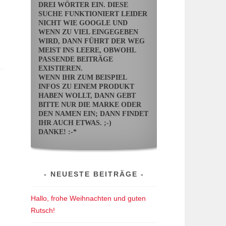
DREI WÖRTER EIN. DIESE
SUCHE FUNKTIONIERT LEIDER
NICHT WIE GOOGLE UND
WENN ZU VIEL EINGEGEBEN
WIRD, DANN FÜHRT DER WEG
MEIST INS LEERE, OBWOHL
PASSENDE BEITRÄGE
EXISTIEREN.
WENN IHR ZUM BEISPIEL
INFOS ZU EINEM PRODUKT
HABEN WOLLT, DANN GEBT
BITTE NUR DIE MARKE ODER
DEN NAMEN EIN; DANN FINDET
IHR AUCH ETWAS. ;-)
DANKE! :-*
NEUESTE BEITRÄGE
Hallo, frohe Weihnachten und guten
Rutsch!