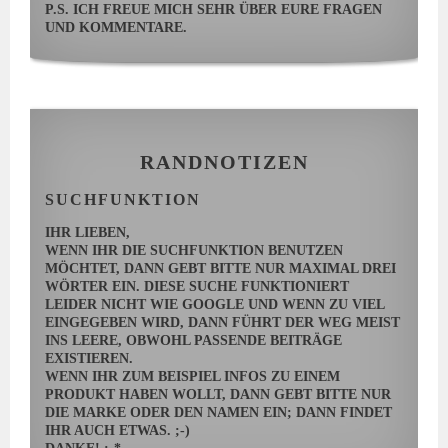
P.S. ICH FREUE MICH SEHR ÜBER EURE FRAGEN
UND KOMMENTARE.
RANDNOTIZEN
SUCHFUNKTION
IHR LIEBEN,
WENN IHR DIE SUCHFUNKTION BENUTZEN
MÖCHTET, DANN GEBT BITTE NUR MAXIMAL DREI
WÖRTER EIN. DIESE SUCHE FUNKTIONIERT
LEIDER NICHT WIE GOOGLE UND WENN ZU VIEL
EINGEGEBEN WIRD, DANN FÜHRT DER WEG MEIST
INS LEERE, OBWOHL PASSENDE BEITRÄGE
EXISTIEREN.
WENN IHR ZUM BEISPIEL INFOS ZU EINEM
PRODUKT HABEN WOLLT, DANN GEBT BITTE NUR
DIE MARKE ODER DEN NAMEN EIN; DANN FINDET
IHR AUCH ETWAS. ;-)