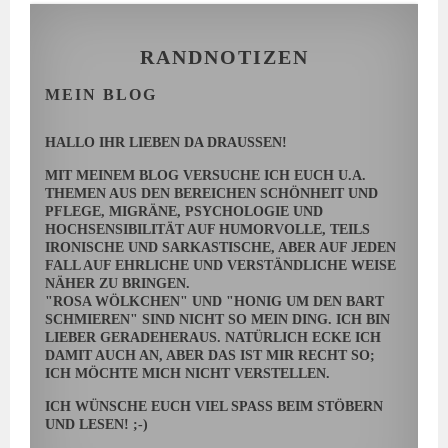
RANDNOTIZEN
MEIN BLOG
HALLO IHR LIEBEN DA DRAUSSEN!
MIT MEINEM BLOG VERSUCHE ICH EUCH U.A.
THEMEN AUS DEN BEREICHEN SCHÖNHEIT UND
PFLEGE, MIGRÄNE, PSYCHOLOGIE UND
HOCHSENSIBILITÄT AUF HUMORVOLLE, TEILS
IRONISCHE UND SARKASTISCHE, ABER AUF JEDEN
FALL AUF EHRLICHE UND VERSTÄNDLICHE WEISE
NÄHER ZU BRINGEN.
"ROSA WÖLKCHEN" UND "HONIG UM DEN BART
SCHMIEREN" SIND NICHT SO MEIN DING. ICH BIN
LIEBER GERADEHERAUS. NATÜRLICH ECKE ICH
DAMIT AUCH AN, ABER DAS IST MIR RECHT SO;
ICH MÖCHTE MICH NICHT VERSTELLEN.
ICH WÜNSCHE EUCH VIEL SPASS BEIM STÖBERN U
ND LESEN! ;-)