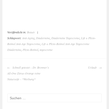
Veröffentlicht in:
Beauty
|
Schlagwort:
Anti-Aging
,
Diadermine
,
Diadermine Tagescreme
,
Lift + Phyto-
Retinol Anti-Age Tagescreme
,
Lift + Phyto-Retinol Anti-Age Tagescreme
Diadermine
,
Phyto-Retinol
,
tagescreme
BEITRAGS-
Schnell getestet – Dr. Bronner’s
Urlaub
NAVIGATION
All-One Zitrus-Orange reine
Naturseife – *Werbung*
Suchen
Save
nach: