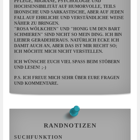
PFLEGE, MIGRÄNE, PSYCHOLOGIE UND
HOCHSENSIBILITÄT AUF HUMORVOLLE, TEILS
IRONISCHE UND SARKASTISCHE, ABER AUF JEDEN
FALL AUF EHRLICHE UND VERSTÄNDLICHE WEISE
NÄHER ZU BRINGEN.
"ROSA WÖLKCHEN" UND "HONIG UM DEN BART
SCHMIEREN" SIND NICHT SO MEIN DING. ICH BIN
LIEBER GERADEHERAUS. NATÜRLICH ECKE ICH
DAMIT AUCH AN, ABER DAS IST MIR RECHT SO;
ICH MÖCHTE MICH NICHT VERSTELLEN.
ICH WÜNSCHE EUCH VIEL SPASS BEIM STÖBERN U
ND LESEN! ;-)
P.S. ICH FREUE MICH SEHR ÜBER EURE FRAGEN
UND KOMMENTARE.
RANDNOTIZEN
SUCHFUNKTION