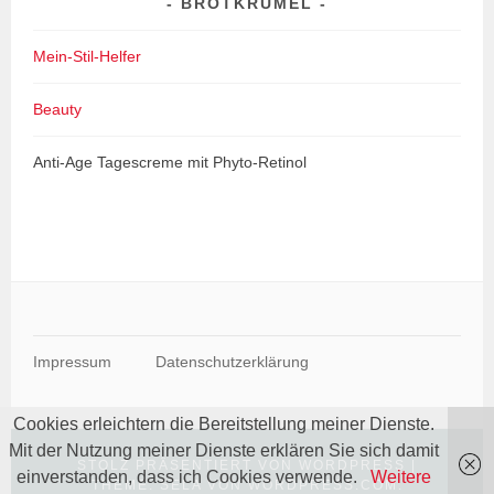
BROTKRÜMEL
Mein-Stil-Helfer
Beauty
Anti-Age Tagescreme mit Phyto-Retinol
Impressum
Datenschutzerklärung
Cookies erleichtern die Bereitstellung meiner Dienste.
Mit der Nutzung meiner Dienste erklären Sie sich damit
STOLZ PRÄSENTIERT VON WORDPRESS
|
einverstanden, dass ich Cookies verwende.
Weitere
THEME: SELA VON
WORDPRESS.COM
.