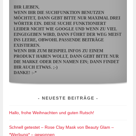
IHR LIEBEN,
WENN IHR DIE SUCHFUNKTION BENUTZEN
MÖCHTET, DANN GEBT BITTE NUR MAXIMAL DREI
WÖRTER EIN. DIESE SUCHE FUNKTIONIERT
LEIDER NICHT WIE GOOGLE UND WENN ZU VIEL
EINGEGEBEN WIRD, DANN FÜHRT DER WEG MEIST
INS LEERE, OBWOHL PASSENDE BEITRÄGE
EXISTIEREN.
WENN IHR ZUM BEISPIEL INFOS ZU EINEM
PRODUKT HABEN WOLLT, DANN GEBT BITTE NUR
DIE MARKE ODER DEN NAMEN EIN; DANN FINDET
IHR AUCH ETWAS. ;-)
DANKE! :-*
NEUESTE BEITRÄGE
Hallo, frohe Weihnachten und guten Rutsch!
Schnell getestet – Rose Clay Mask von Beauty Glam –
*Werbung* – gewonnen