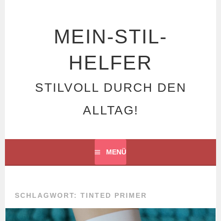
Springe
zum
Inhalt
MEIN-STIL-
HELFER
STILVOLL DURCH DEN
ALLTAG!
MENÜ
SCHLAGWORT: TINTED PRIMER