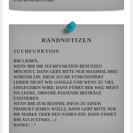
UND KOMMENTARE.
RANDNOTIZEN
SUCHFUNKTION
IHR LIEBEN,
WENN IHR DIE SUCHFUNKTION BENUTZEN
MÖCHTET, DANN GEBT BITTE NUR MAXIMAL DREI
WÖRTER EIN. DIESE SUCHE FUNKTIONIERT
LEIDER NICHT WIE GOOGLE UND WENN ZU VIEL
EINGEGEBEN WIRD, DANN FÜHRT DER WEG MEIST
INS LEERE, OBWOHL PASSENDE BEITRÄGE
EXISTIEREN.
WENN IHR ZUM BEISPIEL INFOS ZU EINEM
PRODUKT HABEN WOLLT, DANN GEBT BITTE NUR
DIE MARKE ODER DEN NAMEN EIN; DANN FINDET
IHR AUCH ETWAS. ;-)
DANKE! :-*