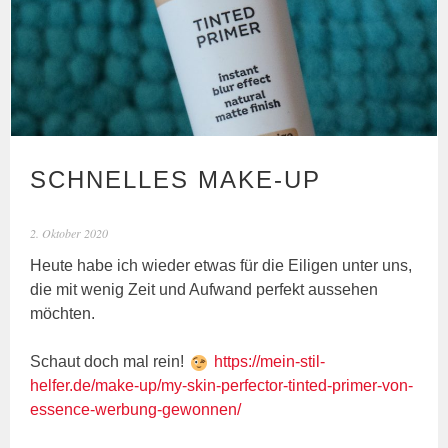
SCHNELLES MAKE-UP
2. Oktober 2020
Heute habe ich wieder etwas für die Eiligen unter uns,
die mit wenig Zeit und Aufwand perfekt aussehen
möchten.
Schaut doch mal rein!
https://mein-stil-
helfer.de/make-up/my-skin-perfector-tinted-primer-von-
essence-werbung-gewonnen/