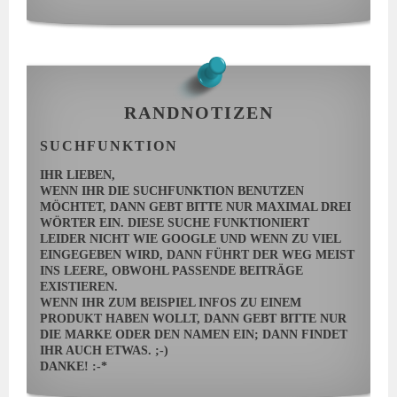
RANDNOTIZEN
SUCHFUNKTION
IHR LIEBEN,
WENN IHR DIE SUCHFUNKTION BENUTZEN
MÖCHTET, DANN GEBT BITTE NUR MAXIMAL DREI
WÖRTER EIN. DIESE SUCHE FUNKTIONIERT
LEIDER NICHT WIE GOOGLE UND WENN ZU VIEL
EINGEGEBEN WIRD, DANN FÜHRT DER WEG MEIST
INS LEERE, OBWOHL PASSENDE BEITRÄGE
EXISTIEREN.
WENN IHR ZUM BEISPIEL INFOS ZU EINEM
PRODUKT HABEN WOLLT, DANN GEBT BITTE NUR
DIE MARKE ODER DEN NAMEN EIN; DANN FINDET
IHR AUCH ETWAS. ;-)
DANKE! :-*