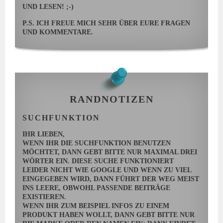
ND LESEN! ;-)
P.S. ICH FREUE MICH SEHR ÜBER EURE FRAGEN
UND KOMMENTARE.
RANDNOTIZEN
SUCHFUNKTION
IHR LIEBEN,
WENN IHR DIE SUCHFUNKTION BENUTZEN
MÖCHTET, DANN GEBT BITTE NUR MAXIMAL DREI
WÖRTER EIN. DIESE SUCHE FUNKTIONIERT
LEIDER NICHT WIE GOOGLE UND WENN ZU VIEL
EINGEGEBEN WIRD, DANN FÜHRT DER WEG MEIST
INS LEERE, OBWOHL PASSENDE BEITRÄGE
EXISTIEREN.
WENN IHR ZUM BEISPIEL INFOS ZU EINEM
PRODUKT HABEN WOLLT, DANN GEBT BITTE NUR