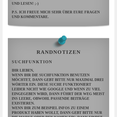
ND LESEN! ;-)
P.S. ICH FREUE MICH SEHR ÜBER EURE FRAGEN
UND KOMMENTARE.
RANDNOTIZEN
SUCHFUNKTION
IHR LIEBEN,
WENN IHR DIE SUCHFUNKTION BENUTZEN
MÖCHTET, DANN GEBT BITTE NUR MAXIMAL DREI
WÖRTER EIN. DIESE SUCHE FUNKTIONIERT
LEIDER NICHT WIE GOOGLE UND WENN ZU VIEL
EINGEGEBEN WIRD, DANN FÜHRT DER WEG MEIST
INS LEERE, OBWOHL PASSENDE BEITRÄGE
EXISTIEREN.
WENN IHR ZUM BEISPIEL INFOS ZU EINEM
PRODUKT HABEN WOLLT, DANN GEBT BITTE NUR